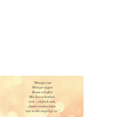
"Weniger tun
Weniger sagen
Raum schaffen
Mir Zeit schenken,
sein – einfach sein,
damit werden kann,
was in mir angelegt ist."